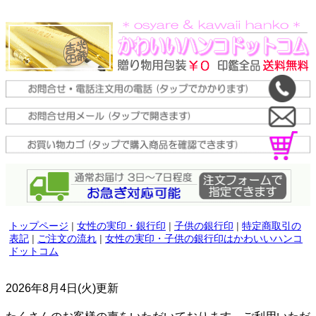
トップページ
|
女性の実印・銀行印
|
子供の銀行印
|
特定商取引の
表記
|
ご注文の流れ
|
女性の実印・子供の銀行印はかわいいハンコ
ドットコム
2026年8月4日(火)更新