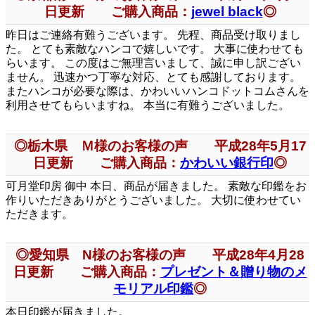
日更新 ご購入商品：
jewel black
◎
昨日はご連絡有難うございます。 先程、商品受け取りまし
た。 とても素敵なハンコで嬉しいです。 大事に使わせても
らいます。 この度はご無理言いまして、誠に申し訳ござい
ません。 迅速かつ丁寧な対応、とても感謝しております。
またハンコが必要な際は、かわいいハンコドットコムさんを
利用させてもらいますね。 本当に有難うございました。
◎栃木県 Ｍ様のお客様の声 平成28年5月17
日更新 ご購入商品：
かわいい銀行印
◎
可月堂印房 御中 本日、商品が届きました。 素敵な印鑑をお
作りいただきありがとうございました。 大切に使わせてい
ただきます。
◎愛知県 N様のお客様の声 平成28年4月28
日更新 ご購入商品：
プレゼント＆贈り物のメ
モリアル印鑑
◎
本日印鑑が届きました。