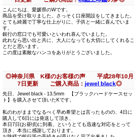
こんにちは、愛媛県のWです。
商品を受け取りました。さっそく口座開設をしてきました。
とても綺麗で丁寧な仕上がりに、子供と一緒に喜んでいま
す。
銀行の窓口でも可愛いといわれ喜んでいました。
此れなら思い出と共に、大人になっても大切にしてくれるこ
とだと思います。
この度は素敵なハンコをありがとうございました。
◎神奈川県 K様のお客様の声 平成28年10月
7日更新 ご購入商品：
jewel black
◎
先日、Jewel black - 13.5mm 【ブラックハードケースセッ
ト】を購入させて頂いたKです。
私のわがままでなるべく早め希望とは言ったものの、4日に
購入して6日には発送して頂き、
本日7日(お昼頃)に到着。というとても迅速な対応をとって
頂き、本当に感謝しております。
お陰様で銀行等の手続きが滞りなく完了出来ました。