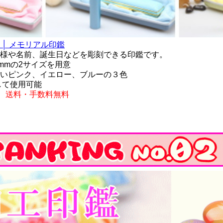
│ メモリアル印鑑
様や名前、誕生日などを彫刻できる印鑑です。
5mmの2サイズを用意
いピンク、イエロー、ブルーの３色
して使用可能
込) 送料・手数料無料