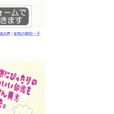
様の声
|
女性の実印・子