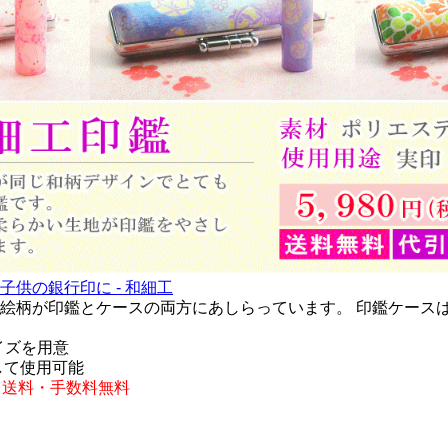
供の銀行印に - 和細工
絵柄が印鑑とケースの両方にあしらっています。 印鑑ケース
イズを用意
して使用可能
) 送料・手数料無料