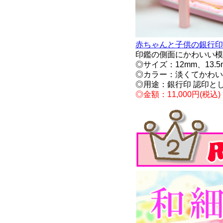
赤ちゃんと子供の銀行印 
印鑑の側面にかわいい模
◎サイズ：12mm、13.
◎カラー：淡くてかわい
◎用途：銀行印 認印と
◎金額：11,000円(税