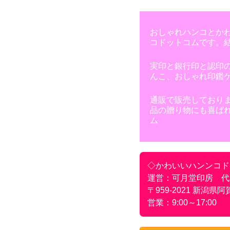
おしゃれハンコとか
コドットコムです。
実印と銀行印と認印
んこ、おしゃれ印鑑
通販で販売しており
品の贈り物にも喜ばれ
ム
◇かわいいハンンコド
運営：可月堂印房 代
〒959-2021 新潟県阿
営業：9:00～17:00