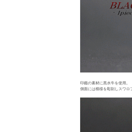
印鑑の素材に黒水牛を使用。
側面には模様を彫刻しスワロ