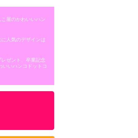
んこ屋のかわいいハン
性に人気のデザインは
プレゼント、卒業記念
わいいハンコドットコ