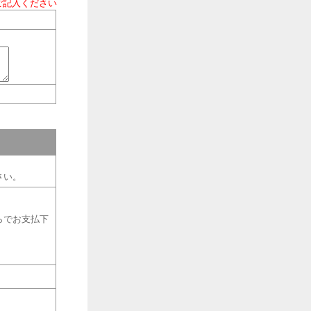
ご記入ください
さい。
らでお支払下