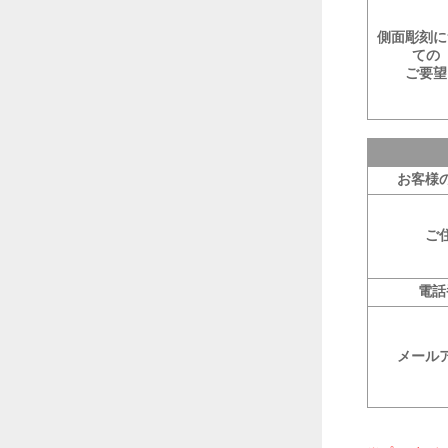
側面彫刻に
ての
ご要望
お客様
ご
電話
メール