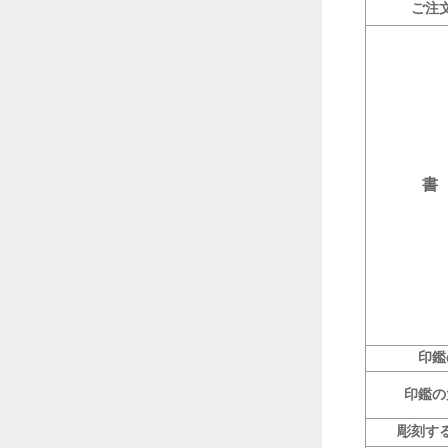
ご注
書
印鑑
印鑑の
彫刻す