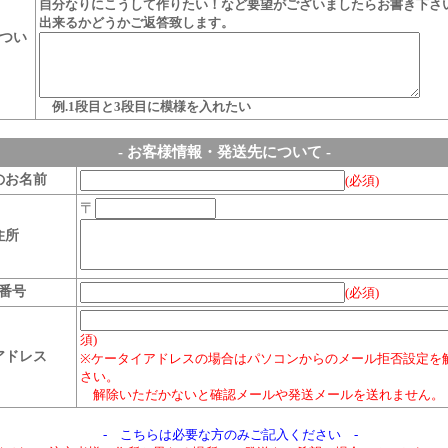
自分なりにこうして作りたい！など要望がございましたらお書き下さ
出来るかどうかご返答致します。
つい
例.1段目と3段目に模様を入れたい
- お客様情報・発送先について -
のお名前
(必須)
〒
住所
番号
(必須)
須)
アドレス
※ケータイアドレスの場合はパソコンからのメール拒否設定を
さい。
解除いただかないと確認メールや発送メールを送れません。
- こちらは必要な方のみご記入ください -