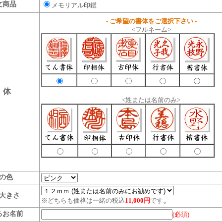
文商品
メモリアル印鑑
- ご希望の書体をご選択下さい -
<フルネーム>
 体
<姓または名前のみ>
の色
大きさ
。
※どちらも価格は一緒の税込
11,000円
です
るお名前
(必須)