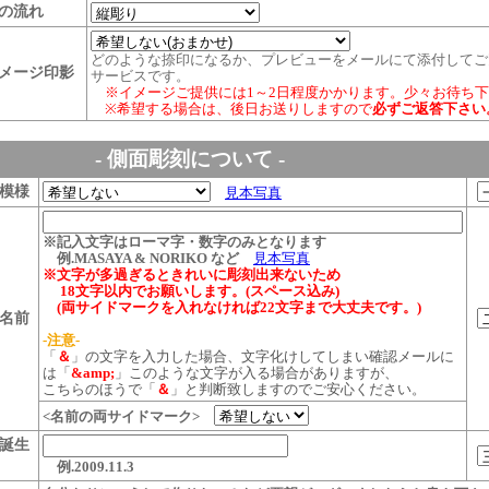
の流れ
どのような捺印になるか、プレビューをメールにて添付してご
メージ印影
サービスです。
※イメージご提供には1～2日程度かかります。少々お待ち下
※希望する場合は、後日お送りしますので
必ずご返答下さい
- 側面彫刻について -
模様
見本写真
※記入文字はローマ字・数字のみとなります
例.MASAYA & NORIKO など
見本写真
※文字が多過ぎるときれいに彫刻出来ないため
18文字以内でお願いします。(スペース込み)
(両サイドマークを入れなければ22文字まで大丈夫です。)
名前
-注意-
「
＆
」の文字を入力した場合、文字化けしてしまい確認メールに
は「
&amp;
」このような文字が
入る場合がありますが、
こちらのほうで「
＆
」と判断致しますのでご安心ください。
<名前の両サイドマーク>
誕生
例.2009.11.3