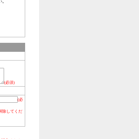
い。
(必須)
(必
解除してくだ