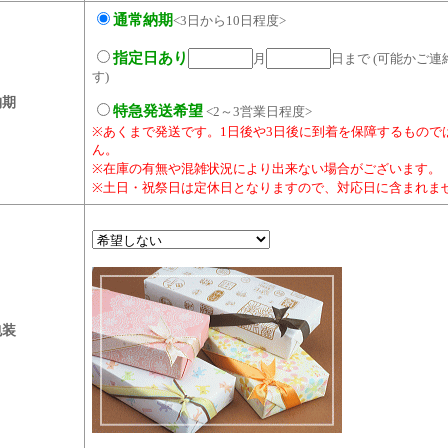
通常納期
<3日から10日程度>
指定日あり
月
日まで (可能かご
す)
納期
特急発送希望
<2～3営業日程度>
※あくまで発送です。1日後や3日後に到着を保障するもので
ん。
※在庫の有無や混雑状況により出来ない場合がございます。
※土日・祝祭日は定休日となりますので、対応日に含まれま
包装