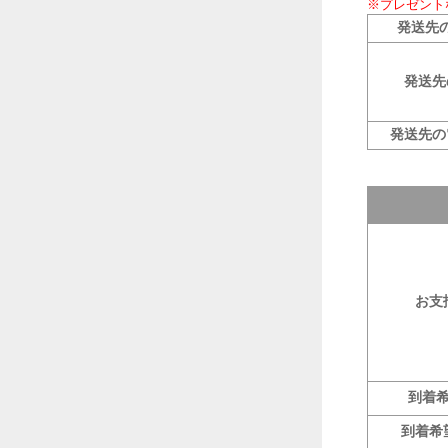
※プレゼント
発送先
発送先
発送先の
お支
到着
到着希